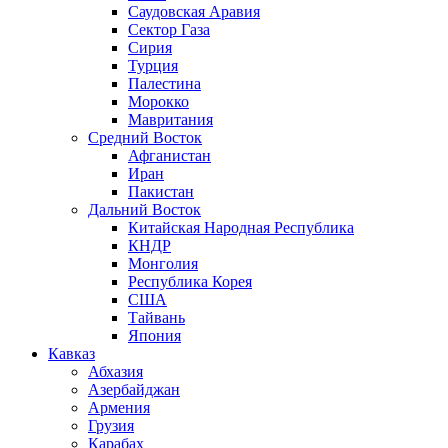
Саудовская Аравия
Сектор Газа
Сирия
Турция
Палестина
Морокко
Мавритания
Средний Восток
Афганистан
Иран
Пакистан
Дальний Восток
Китайская Народная Республика
КНДР
Монголия
Республика Корея
США
Тайвань
Япония
Кавказ
Абхазия
Азербайджан
Армения
Грузия
Карабах