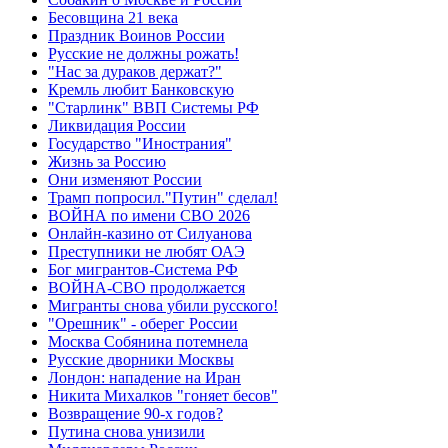
Бесовщина 21 века
Праздник Воинов России
Русские не должны рожать!
"Нас за дураков держат?"
Кремль любит Банковскую
"Старлинк" ВВП Системы РФ
Ликвидация России
Государство "Инострания"
Жизнь за Россию
Они изменяют России
Трамп попросил."Путин" сделал!
ВОЙНА по имени СВО 2026
Онлайн-казино от Силуанова
Преступники не любят ОАЭ
Бог мигрантов-Система РФ
ВОЙНА-СВО продолжается
Мигранты снова убили русского!
"Орешник" - оберег России
Москва Собянина потемнела
Русские дворники Москвы
Лондон: нападение на Иран
Никита Михалков "гоняет бесов"
Возвращение 90-х годов?
Путина снова унизили