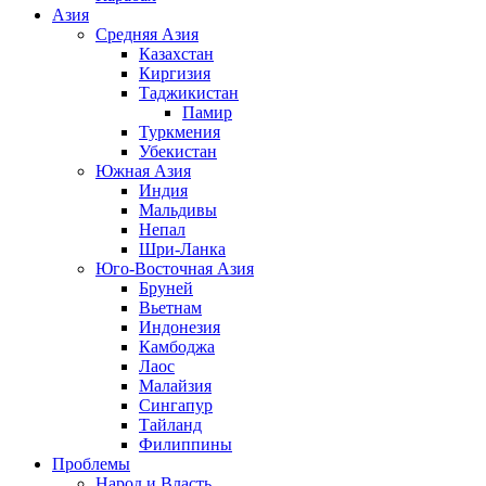
Азия
Средняя Азия
Казахстан
Киргизия
Таджикистан
Памир
Туркмения
Убекистан
Южная Азия
Индия
Мальдивы
Непал
Шри-Ланка
Юго-Восточная Азия
Бруней
Вьетнам
Индонезия
Камбоджа
Лаос
Малайзия
Сингапур
Тайланд
Филиппины
Проблемы
Народ и Власть