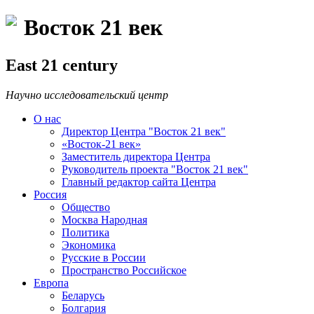
Восток 21 век
East 21 century
Научно исследовательский центр
О нас
Директор Центра "Восток 21 век"
«Восток-21 век»
Заместитель директора Центра
Руководитель проекта "Восток 21 век"
Главный редактор сайта Центра
Россия
Общество
Москва Народная
Политика
Экономика
Русские в России
Пространство Российское
Европа
Беларусь
Болгария