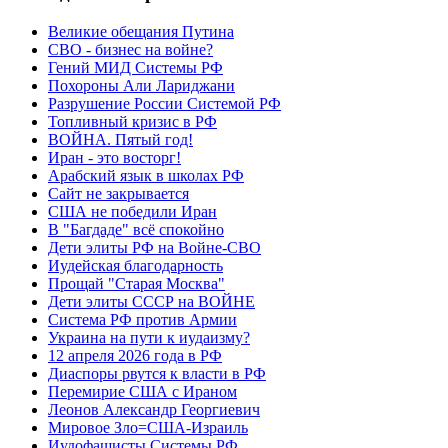
Великие обещания Путина
СВО - бизнес на войне?
Гений МИД Системы РФ
Похороны Али Лариджани
Разрушение России Системой РФ
Топливный кризис в РФ
ВОЙНА. Пятый год!
Иран - это восторг!
Арабский язык в школах РФ
Сайт не закрывается
США не победили Иран
В "Багдаде" всё спокойно
Дети элиты РФ на Войне-СВО
Иудейская благодарность
Прощай "Старая Москва"
Дети элиты СССР на ВОЙНЕ
Система РФ против Армии
Украина на пути к иудаизму?
12 апреля 2026 года в РФ
Диаспоры рвутся к власти в РФ
Перемирие США с Ираном
Леонов Александр Георгиевич
Мировое Зло=США-Израиль
Иудофашисты Системы РФ