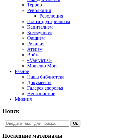
Террор
Революция
Революция
Постиндустриализм
Капитализм
Коммунизм
Фашизм
Религия
Атеизм
Война
«Vae victis!»
Momento Mori
Разное
Наша библиотека
Документы
Галерея здоровья
Непознанное
Мнения
Поиск
.
Ок
Последние материалы