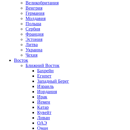
Великобритания
Венгрия
Германия
Молдавия
Польша
Сербия
Франция
Эстония
Литва
Украина
Чехия
Восток
Ближний Восток
Бахрейн
Египет
Западный Берег
Израиль
Иордания
Ирак
Йемен
Катар
Кувейт
Ливан
ОАЭ
Оман