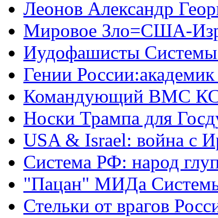
Леонов Александр Геор
Мировое Зло=США-Из
Иудофашисты Системы
Гении России:академик
Командующий ВМС КС
Носки Трампа для Гос
USA & Israel: война с 
Система РФ: народ глуп
"Пацан" МИДа Систем
Стельки от врагов Росс