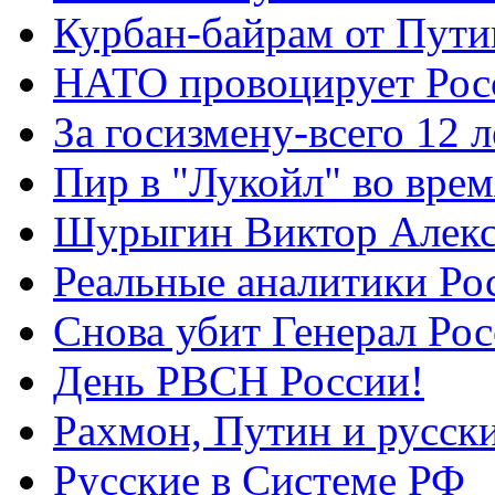
Курбан-байрам от Пути
НАТО провоцирует Ро
За госизмену-всего 12 л
Пир в "Лукойл" во вре
Шурыгин Виктор Алекс
Реальные аналитики Ро
Снова убит Генерал Ро
День РВСН России!
Рахмон, Путин и русск
Русские в Системе РФ