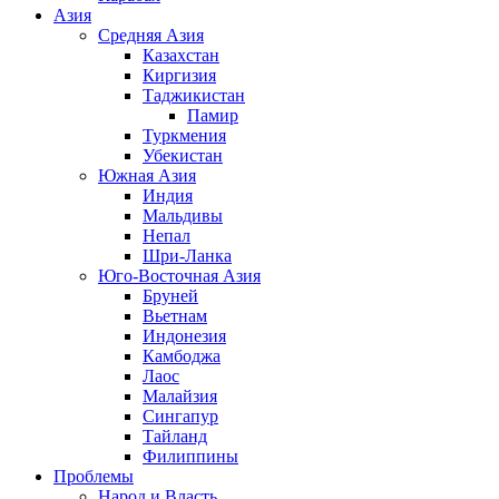
Азия
Средняя Азия
Казахстан
Киргизия
Таджикистан
Памир
Туркмения
Убекистан
Южная Азия
Индия
Мальдивы
Непал
Шри-Ланка
Юго-Восточная Азия
Бруней
Вьетнам
Индонезия
Камбоджа
Лаос
Малайзия
Сингапур
Тайланд
Филиппины
Проблемы
Народ и Власть