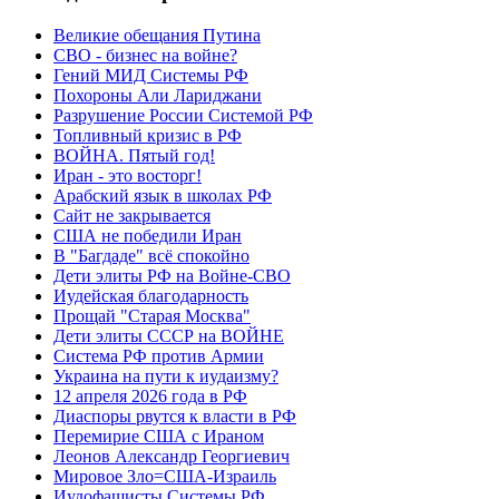
Великие обещания Путина
СВО - бизнес на войне?
Гений МИД Системы РФ
Похороны Али Лариджани
Разрушение России Системой РФ
Топливный кризис в РФ
ВОЙНА. Пятый год!
Иран - это восторг!
Арабский язык в школах РФ
Сайт не закрывается
США не победили Иран
В "Багдаде" всё спокойно
Дети элиты РФ на Войне-СВО
Иудейская благодарность
Прощай "Старая Москва"
Дети элиты СССР на ВОЙНЕ
Система РФ против Армии
Украина на пути к иудаизму?
12 апреля 2026 года в РФ
Диаспоры рвутся к власти в РФ
Перемирие США с Ираном
Леонов Александр Георгиевич
Мировое Зло=США-Израиль
Иудофашисты Системы РФ