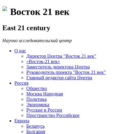
Восток 21 век
East 21 century
Научно исследовательский центр
О нас
Директор Центра "Восток 21 век"
«Восток-21 век»
Заместитель директора Центра
Руководитель проекта "Восток 21 век"
Главный редактор сайта Центра
Россия
Общество
Москва Народная
Политика
Экономика
Русские в России
Пространство Российское
Европа
Беларусь
Болгария