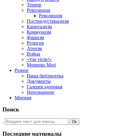
Террор
Революция
Революция
Постиндустриализм
Капитализм
Коммунизм
Фашизм
Религия
Атеизм
Война
«Vae victis!»
Momento Mori
Разное
Наша библиотека
Документы
Галерея здоровья
Непознанное
Мнения
Поиск
.
Ок
Последние материалы