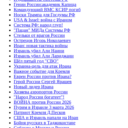
Гении России:академик Капица
Командующий ВМС КСИР погиб
Носки Трампа для Госдумы РФ
USA & Israel: война с Ираном
Система РФ: народ глуп!
"Пацан" МИДа Системы РФ
Стельки от врагов России
Острецов Игорь Николаевич
Иран: новая тактика войны
Израиль убил Али Наини
Израиль убил Али Лариджани
Шёл пятый год "СВО"
Украина-цель для атак Ирана
Важное событие для Кремля
Евреи России против Ирана?
Герой России Сергей Ярашев
Новый лидер Ирана
Хозяева аэропортов России
"Народ России богатеет"!
ВОЙНА против России 2026
Пурим в Израиле 3 марта 2026
Патриот Кремля Д.Песков
США и Израиль напали на Иран
Бойня русских в Таджикистане
Собакин о Москве и России