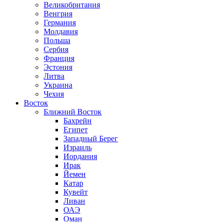
Великобритания
Венгрия
Германия
Молдавия
Польша
Сербия
Франция
Эстония
Литва
Украина
Чехия
Восток
Ближний Восток
Бахрейн
Египет
Западный Берег
Израиль
Иордания
Ирак
Йемен
Катар
Кувейт
Ливан
ОАЭ
Оман