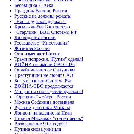
Бесовщина 21 века
Праздник Воинов России
Русские не должны рожать!
"Нас за дураков держат?"
Кремль любит Банковскую
"Старлинк" ВВП Системы РФ
Ликвидация России
Государство "Инострания"
Жизнь за Россию
Они изменяют России
Трамп попросил."Путин" сделал!
ВОЙНА по имени СВО 2026
Онлайн-казино от Силуанова
Преступники не любят ОАЭ
Бог мигрантов-Система РФ
ВОЙНА-СВО продолжается
Мигранты снова убили русского!
"Орешник" - оберег России
Москва Собянина потемнела
Русские дворники Москвы
Лондон: нападение на Иран
Никита Михалков "гоняет бесов"
Возвращение 90-х годов?
Путина снова унизили