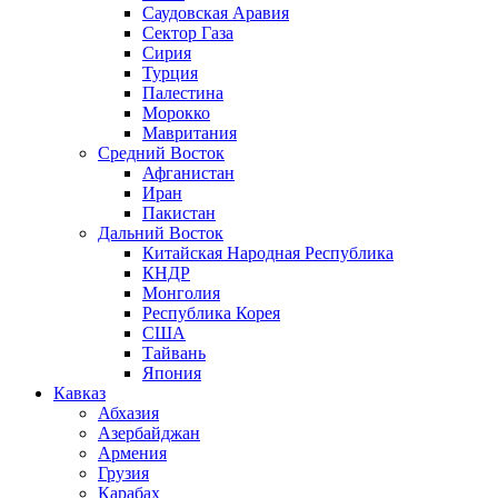
Саудовская Аравия
Сектор Газа
Сирия
Турция
Палестина
Морокко
Мавритания
Средний Восток
Афганистан
Иран
Пакистан
Дальний Восток
Китайская Народная Республика
КНДР
Монголия
Республика Корея
США
Тайвань
Япония
Кавказ
Абхазия
Азербайджан
Армения
Грузия
Карабах