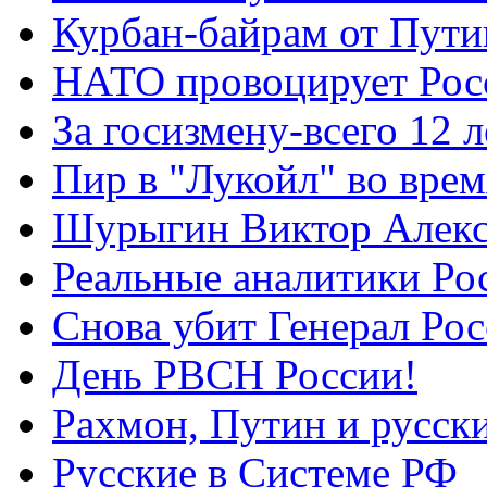
Курбан-байрам от Пути
НАТО провоцирует Ро
За госизмену-всего 12 л
Пир в "Лукойл" во вре
Шурыгин Виктор Алекс
Реальные аналитики Ро
Снова убит Генерал Ро
День РВСН России!
Рахмон, Путин и русск
Русские в Системе РФ