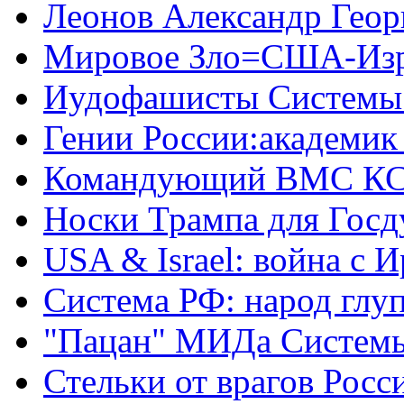
Леонов Александр Геор
Мировое Зло=США-Из
Иудофашисты Системы
Гении России:академик
Командующий ВМС КС
Носки Трампа для Гос
USA & Israel: война с 
Система РФ: народ глуп
"Пацан" МИДа Систем
Стельки от врагов Росс