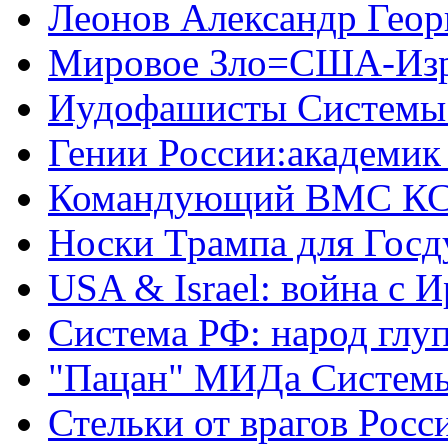
Леонов Александр Геор
Мировое Зло=США-Из
Иудофашисты Системы
Гении России:академик
Командующий ВМС КС
Носки Трампа для Гос
USA & Israel: война с 
Система РФ: народ глуп
"Пацан" МИДа Систем
Стельки от врагов Росс