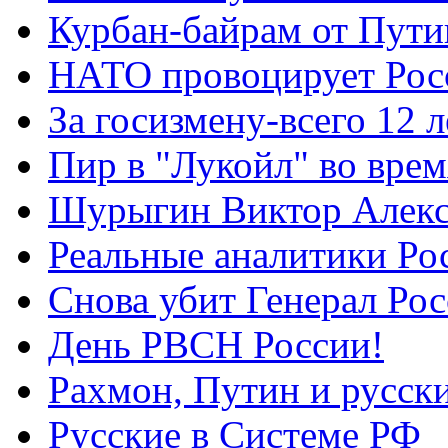
Курбан-байрам от Пути
НАТО провоцирует Ро
За госизмену-всего 12 л
Пир в "Лукойл" во вре
Шурыгин Виктор Алекс
Реальные аналитики Ро
Снова убит Генерал Ро
День РВСН России!
Рахмон, Путин и русск
Русские в Системе РФ