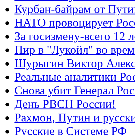
Курбан-байрам от Пути
НАТО провоцирует Ро
За госизмену-всего 12 л
Пир в "Лукойл" во вре
Шурыгин Виктор Алекс
Реальные аналитики Ро
Снова убит Генерал Ро
День РВСН России!
Рахмон, Путин и русск
Русские в Системе РФ