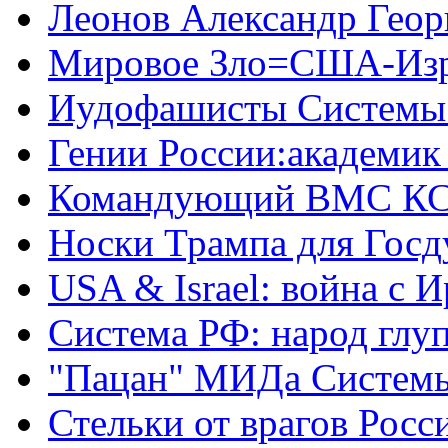
Леонов Александр Геор
Мировое Зло=США-Из
Иудофашисты Системы
Гении России:академик
Командующий ВМС КС
Носки Трампа для Гос
USA & Israel: война с 
Система РФ: народ глуп
"Пацан" МИДа Систем
Стельки от врагов Росс