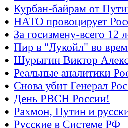
Курбан-байрам от Пути
НАТО провоцирует Ро
За госизмену-всего 12 л
Пир в "Лукойл" во вре
Шурыгин Виктор Алекс
Реальные аналитики Ро
Снова убит Генерал Ро
День РВСН России!
Рахмон, Путин и русск
Русские в Системе РФ