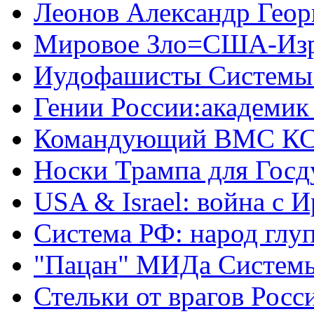
Леонов Александр Геор
Мировое Зло=США-Из
Иудофашисты Системы
Гении России:академик
Командующий ВМС КС
Носки Трампа для Гос
USA & Israel: война с 
Система РФ: народ глуп
"Пацан" МИДа Систем
Стельки от врагов Росс