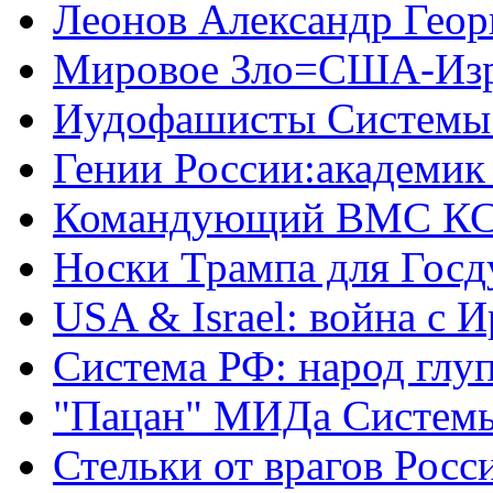
Леонов Александр Геор
Мировое Зло=США-Из
Иудофашисты Системы
Гении России:академик
Командующий ВМС КС
Носки Трампа для Гос
USA & Israel: война с 
Система РФ: народ глуп
"Пацан" МИДа Систем
Стельки от врагов Росс