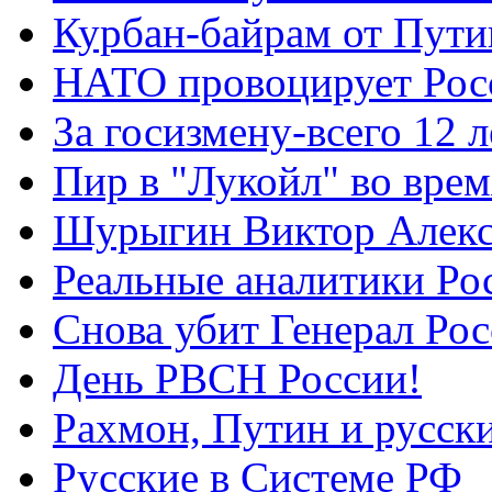
Курбан-байрам от Пути
НАТО провоцирует Ро
За госизмену-всего 12 л
Пир в "Лукойл" во вре
Шурыгин Виктор Алекс
Реальные аналитики Ро
Снова убит Генерал Ро
День РВСН России!
Рахмон, Путин и русск
Русские в Системе РФ