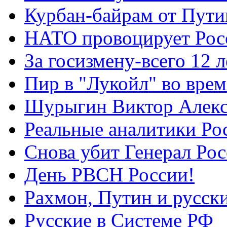
Курбан-байрам от Пути
НАТО провоцирует Ро
За госизмену-всего 12 л
Пир в "Лукойл" во вре
Шурыгин Виктор Алекс
Реальные аналитики Ро
Снова убит Генерал Ро
День РВСН России!
Рахмон, Путин и русск
Русские в Системе РФ