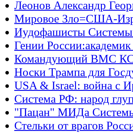
Леонов Александр Геор
Мировое Зло=США-Из
Иудофашисты Системы
Гении России:академик
Командующий ВМС КС
Носки Трампа для Гос
USA & Israel: война с 
Система РФ: народ глуп
"Пацан" МИДа Систем
Стельки от врагов Росс