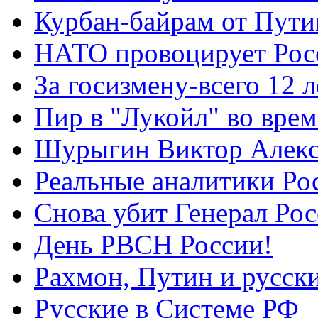
Курбан-байрам от Пути
НАТО провоцирует Ро
За госизмену-всего 12 л
Пир в "Лукойл" во вре
Шурыгин Виктор Алекс
Реальные аналитики Ро
Снова убит Генерал Ро
День РВСН России!
Рахмон, Путин и русск
Русские в Системе РФ