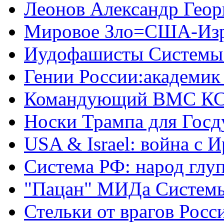
Леонов Александр Геор
Мировое Зло=США-Из
Иудофашисты Системы
Гении России:академик
Командующий ВМС КС
Носки Трампа для Гос
USA & Israel: война с 
Система РФ: народ глуп
"Пацан" МИДа Систем
Стельки от врагов Росс