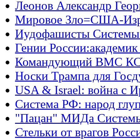
Леонов Александр Геор
Мировое Зло=США-Из
Иудофашисты Системы
Гении России:академик
Командующий ВМС КС
Носки Трампа для Гос
USA & Israel: война с 
Система РФ: народ глуп
"Пацан" МИДа Систем
Стельки от врагов Росс