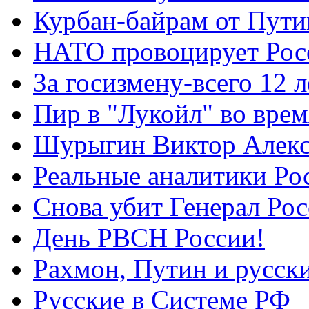
Курбан-байрам от Пути
НАТО провоцирует Ро
За госизмену-всего 12 л
Пир в "Лукойл" во вре
Шурыгин Виктор Алекс
Реальные аналитики Ро
Снова убит Генерал Ро
День РВСН России!
Рахмон, Путин и русск
Русские в Системе РФ