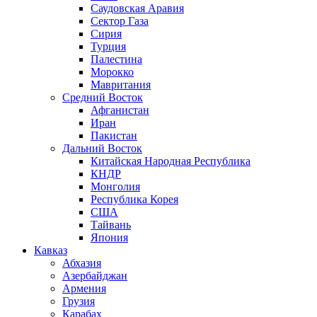
Саудовская Аравия
Сектор Газа
Сирия
Турция
Палестина
Морокко
Мавритания
Средний Восток
Афганистан
Иран
Пакистан
Дальний Восток
Китайская Народная Республика
КНДР
Монголия
Республика Корея
США
Тайвань
Япония
Кавказ
Абхазия
Азербайджан
Армения
Грузия
Карабах