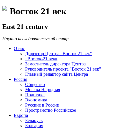
Восток 21 век
East 21 century
Научно исследовательский центр
О нас
Директор Центра "Восток 21 век"
«Восток-21 век»
Заместитель директора Центра
Руководитель проекта "Восток 21 век"
Главный редактор сайта Центра
Россия
Общество
Москва Народная
Политика
Экономика
Русские в России
Пространство Российское
Европа
Беларусь
Болгария