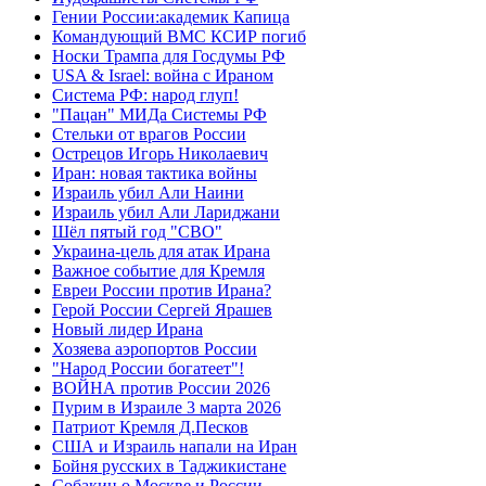
Гении России:академик Капица
Командующий ВМС КСИР погиб
Носки Трампа для Госдумы РФ
USA & Israel: война с Ираном
Система РФ: народ глуп!
"Пацан" МИДа Системы РФ
Стельки от врагов России
Острецов Игорь Николаевич
Иран: новая тактика войны
Израиль убил Али Наини
Израиль убил Али Лариджани
Шёл пятый год "СВО"
Украина-цель для атак Ирана
Важное событие для Кремля
Евреи России против Ирана?
Герой России Сергей Ярашев
Новый лидер Ирана
Хозяева аэропортов России
"Народ России богатеет"!
ВОЙНА против России 2026
Пурим в Израиле 3 марта 2026
Патриот Кремля Д.Песков
США и Израиль напали на Иран
Бойня русских в Таджикистане
Собакин о Москве и России