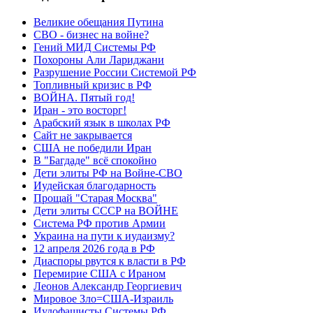
Великие обещания Путина
СВО - бизнес на войне?
Гений МИД Системы РФ
Похороны Али Лариджани
Разрушение России Системой РФ
Топливный кризис в РФ
ВОЙНА. Пятый год!
Иран - это восторг!
Арабский язык в школах РФ
Сайт не закрывается
США не победили Иран
В "Багдаде" всё спокойно
Дети элиты РФ на Войне-СВО
Иудейская благодарность
Прощай "Старая Москва"
Дети элиты СССР на ВОЙНЕ
Система РФ против Армии
Украина на пути к иудаизму?
12 апреля 2026 года в РФ
Диаспоры рвутся к власти в РФ
Перемирие США с Ираном
Леонов Александр Георгиевич
Мировое Зло=США-Израиль
Иудофашисты Системы РФ