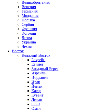
Великобритания
Венгрия
Германия
Молдавия
Польша
Сербия
Франция
Эстония
Литва
Украина
Чехия
Восток
Ближний Восток
Бахрейн
Египет
Западный Берег
Израиль
Иордания
Ирак
Йемен
Катар
Кувейт
Ливан
ОАЭ
Оман