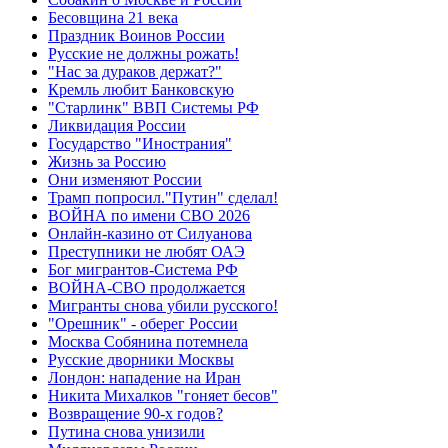
Бесовщина 21 века
Праздник Воинов России
Русские не должны рожать!
"Нас за дураков держат?"
Кремль любит Банковскую
"Старлинк" ВВП Системы РФ
Ликвидация России
Государство "Инострания"
Жизнь за Россию
Они изменяют России
Трамп попросил."Путин" сделал!
ВОЙНА по имени СВО 2026
Онлайн-казино от Силуанова
Преступники не любят ОАЭ
Бог мигрантов-Система РФ
ВОЙНА-СВО продолжается
Мигранты снова убили русского!
"Орешник" - оберег России
Москва Собянина потемнела
Русские дворники Москвы
Лондон: нападение на Иран
Никита Михалков "гоняет бесов"
Возвращение 90-х годов?
Путина снова унизили