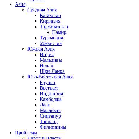
Азия
Средняя Азия
Казахстан
Киргизия
Таджикистан
Памир
Туркмения
Убекистан
Южная Азия
Индия
Мальдивы
Непал
Шри-Ланка
Юго-Восточная Азия
Бруней
Вьетнам
Индонезия
Камбоджа
Лаос
Малайзия
Сингапур
Тайланд
Филиппины
Проблемы
Народ и Власть