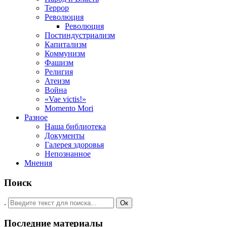
Террор
Революция
Революция
Постиндустриализм
Капитализм
Коммунизм
Фашизм
Религия
Атеизм
Война
«Vae victis!»
Momento Mori
Разное
Наша библиотека
Документы
Галерея здоровья
Непознанное
Мнения
Поиск
.
Ок
Последние материалы