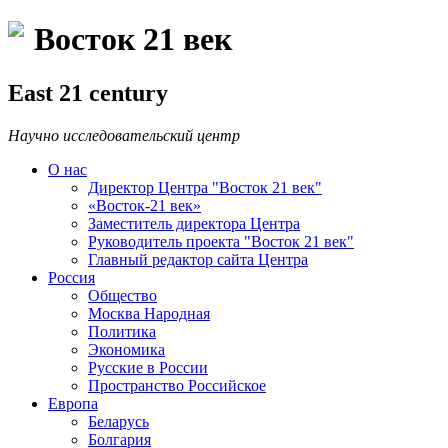
Восток 21 век
East 21 century
Научно исследовательский центр
О нас
Директор Центра "Восток 21 век"
«Восток-21 век»
Заместитель директора Центра
Руководитель проекта "Восток 21 век"
Главный редактор сайта Центра
Россия
Общество
Москва Народная
Политика
Экономика
Русские в России
Пространство Российское
Европа
Беларусь
Болгария