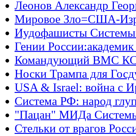
Леонов Александр Геор
Мировое Зло=США-Из
Иудофашисты Системы
Гении России:академик
Командующий ВМС КС
Носки Трампа для Гос
USA & Israel: война с 
Система РФ: народ глуп
"Пацан" МИДа Систем
Стельки от врагов Росс