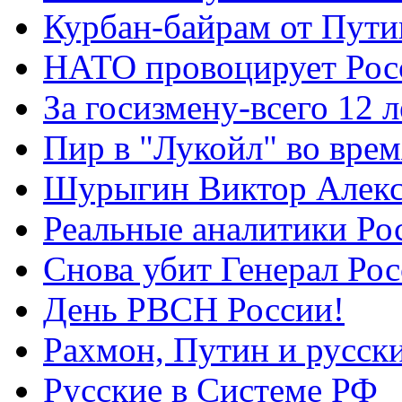
Курбан-байрам от Пути
НАТО провоцирует Ро
За госизмену-всего 12 л
Пир в "Лукойл" во вре
Шурыгин Виктор Алекс
Реальные аналитики Ро
Снова убит Генерал Ро
День РВСН России!
Рахмон, Путин и русск
Русские в Системе РФ