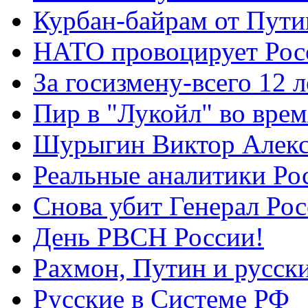
Курбан-байрам от Пути
НАТО провоцирует Ро
За госизмену-всего 12 л
Пир в "Лукойл" во вре
Шурыгин Виктор Алекс
Реальные аналитики Ро
Снова убит Генерал Ро
День РВСН России!
Рахмон, Путин и русск
Русские в Системе РФ