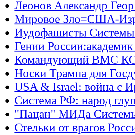
Леонов Александр Геор
Мировое Зло=США-Из
Иудофашисты Системы
Гении России:академик
Командующий ВМС КС
Носки Трампа для Гос
USA & Israel: война с 
Система РФ: народ глуп
"Пацан" МИДа Систем
Стельки от врагов Росс