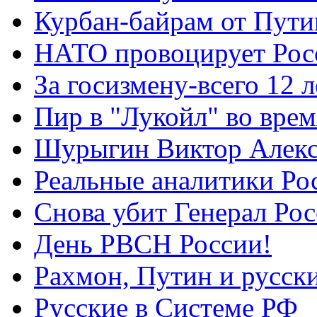
Курбан-байрам от Пути
НАТО провоцирует Ро
За госизмену-всего 12 л
Пир в "Лукойл" во вре
Шурыгин Виктор Алекс
Реальные аналитики Ро
Снова убит Генерал Ро
День РВСН России!
Рахмон, Путин и русск
Русские в Системе РФ