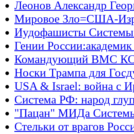
Леонов Александр Геор
Мировое Зло=США-Из
Иудофашисты Системы
Гении России:академик
Командующий ВМС КС
Носки Трампа для Гос
USA & Israel: война с 
Система РФ: народ глуп
"Пацан" МИДа Систем
Стельки от врагов Росс