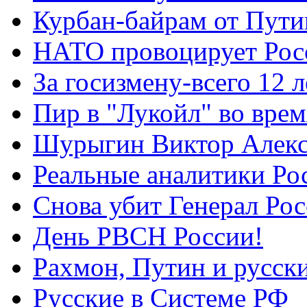
Курбан-байрам от Пути
НАТО провоцирует Ро
За госизмену-всего 12 л
Пир в "Лукойл" во вре
Шурыгин Виктор Алекс
Реальные аналитики Ро
Снова убит Генерал Ро
День РВСН России!
Рахмон, Путин и русск
Русские в Системе РФ