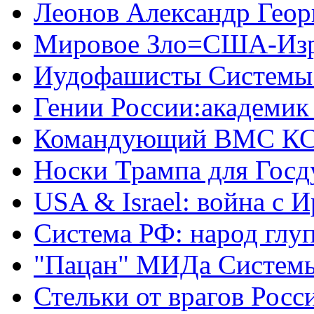
Леонов Александр Геор
Мировое Зло=США-Из
Иудофашисты Системы
Гении России:академик
Командующий ВМС КС
Носки Трампа для Гос
USA & Israel: война с 
Система РФ: народ глуп
"Пацан" МИДа Систем
Стельки от врагов Росс