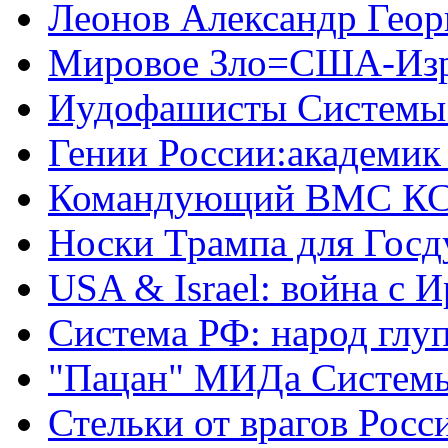
Леонов Александр Геор
Мировое Зло=США-Из
Иудофашисты Системы
Гении России:академик
Командующий ВМС КС
Носки Трампа для Гос
USA & Israel: война с 
Система РФ: народ глуп
"Пацан" МИДа Систем
Стельки от врагов Росс