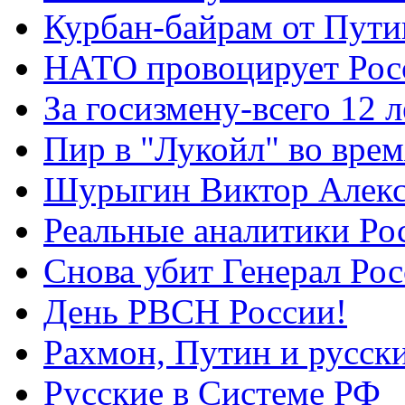
Курбан-байрам от Пути
НАТО провоцирует Ро
За госизмену-всего 12 л
Пир в "Лукойл" во вре
Шурыгин Виктор Алекс
Реальные аналитики Ро
Снова убит Генерал Ро
День РВСН России!
Рахмон, Путин и русск
Русские в Системе РФ