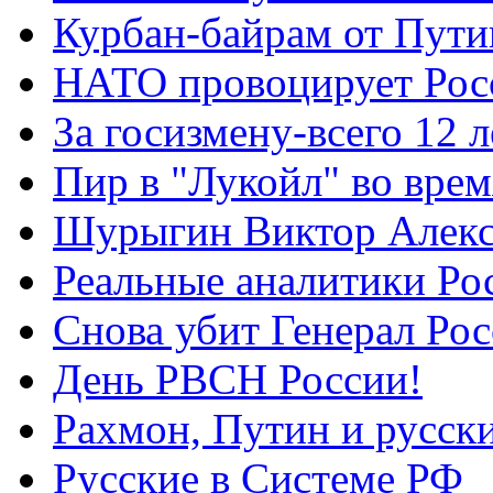
Курбан-байрам от Пути
НАТО провоцирует Ро
За госизмену-всего 12 л
Пир в "Лукойл" во вре
Шурыгин Виктор Алекс
Реальные аналитики Ро
Снова убит Генерал Ро
День РВСН России!
Рахмон, Путин и русск
Русские в Системе РФ