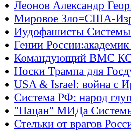
Леонов Александр Геор
Мировое Зло=США-Из
Иудофашисты Системы
Гении России:академик
Командующий ВМС КС
Носки Трампа для Гос
USA & Israel: война с 
Система РФ: народ глуп
"Пацан" МИДа Систем
Стельки от врагов Росс