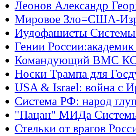
Леонов Александр Геор
Мировое Зло=США-Из
Иудофашисты Системы
Гении России:академик
Командующий ВМС КС
Носки Трампа для Гос
USA & Israel: война с 
Система РФ: народ глуп
"Пацан" МИДа Систем
Стельки от врагов Росс