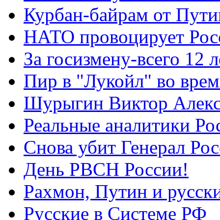
Курбан-байрам от Пути
НАТО провоцирует Ро
За госизмену-всего 12 л
Пир в "Лукойл" во вре
Шурыгин Виктор Алекс
Реальные аналитики Ро
Снова убит Генерал Ро
День РВСН России!
Рахмон, Путин и русск
Русские в Системе РФ