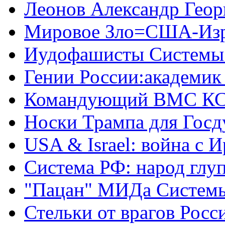
Леонов Александр Геор
Мировое Зло=США-Из
Иудофашисты Системы
Гении России:академик
Командующий ВМС КС
Носки Трампа для Гос
USA & Israel: война с 
Система РФ: народ глуп
"Пацан" МИДа Систем
Стельки от врагов Росс