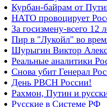
Курбан-байрам от Пути
НАТО провоцирует Ро
За госизмену-всего 12 л
Пир в "Лукойл" во вре
Шурыгин Виктор Алекс
Реальные аналитики Ро
Снова убит Генерал Ро
День РВСН России!
Рахмон, Путин и русск
Русские в Системе РФ