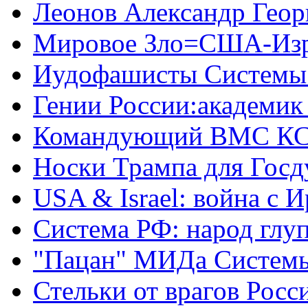
Леонов Александр Геор
Мировое Зло=США-Из
Иудофашисты Системы
Гении России:академик
Командующий ВМС КС
Носки Трампа для Гос
USA & Israel: война с 
Система РФ: народ глуп
"Пацан" МИДа Систем
Стельки от врагов Росс