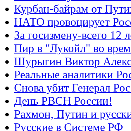
Курбан-байрам от Пути
НАТО провоцирует Ро
За госизмену-всего 12 л
Пир в "Лукойл" во вре
Шурыгин Виктор Алекс
Реальные аналитики Ро
Снова убит Генерал Ро
День РВСН России!
Рахмон, Путин и русск
Русские в Системе РФ